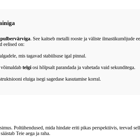
ainiga
 pulbervärviga
. See kaitseb metalli rooste ja väliste ilmastikumõjude 
d eelised on:
gadele, mis tagavad stabiilsuse igal pinnal.
s võimaldab
telgi
osi hõlpsalt parandada ja vahetada vaid sekunditega.
ruktsiooni eluiga isegi sagedase kasutamise korral.
imus. Poltühendused, mida hindate eriti pikas perspektiivis, teevad sel
säästab Teie aega ja raha.