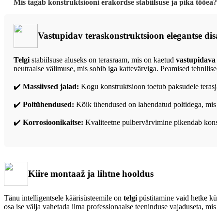
Mis tagab konstruktsiooni erakordse stabiilsuse ja pika tööea?
Vastupidav teraskonstruktsioon elegantse dis
Telgi
stabiilsuse aluseks on terasraam, mis on kaetud
vastupidava
neutraalse välimuse, mis sobib iga kattevärviga. Peamised tehnilise
✔️
Massiivsed jalad:
Kogu konstruktsioon toetub paksudele terasjal
✔️
Poltühendused:
Kõik ühendused on lahendatud poltidega, mi
✔️
Korrosioonikaitse:
Kvaliteetne pulbervärvimine pikendab konst
Kiire montaaž ja lihtne hooldus
Tänu intelligentsele käärisüsteemile on
telgi
püstitamine vaid hetke küs
osa ise välja vahetada ilma professionaalse teeninduse vajaduseta, mis 