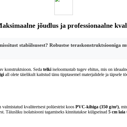
ksimaalne jõudlus ja professionaalne kvalit
issitust stabiilsusest? Robustse teraskonstruktsiooniga m
dav konstruktsioon. Seda
telki
iseloomustab tugev ehitus, mis on ideaal
lgi
all olete täielikult kaitstud tänu tipptasemel materjalidele ja täpsele tö
n valmistatud kvaliteetsest polüestrist koos
PVC-kihiga (350 g/m²)
, mi
eest. Täiusliku isolatsiooni tagamiseks kinnitatakse külgseinad
5 cm laia