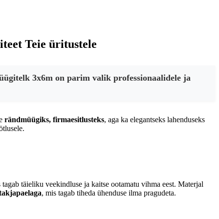
eet Teie üritustele
üügitelk 3x6m on parim valik professionaalidele ja
ne
rändmüügiks, firmaesitlusteks
, aga ka elegantseks lahenduseks
ötlusele.
s tagab täieliku veekindluse ja kaitse ootamatu vihma eest. Materjal
 takjapaelaga
, mis tagab tiheda ühenduse ilma pragudeta.