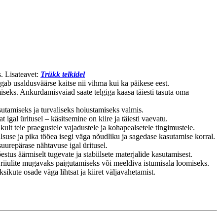
. Lisateavet:
Trükk telkidel
ab usaldusväärse kaitse nii vihma kui ka päikese eest.
seks. Ankurdamisvaiad saate telgiga kaasa täiesti tasuta oma
sutamiseks ja turvaliseks hoiustamiseks valmis.
 igal üritusel – käsitsemine on kiire ja täiesti vaevatu.
ult teie praegustele vajadustele ja kohapealsetele tingimustele.
lsuse ja pika tööea isegi väga nõudliku ja sagedase kasutamise korral.
suurepärase nähtavuse igal üritusel.
stus äärmiselt tugevate ja stabiilsete materjalide kasutamisest.
 riiulite mugavaks paigutamiseks või meeldiva istumisala loomiseks.
kute osade väga lihtsat ja kiiret väljavahetamist.