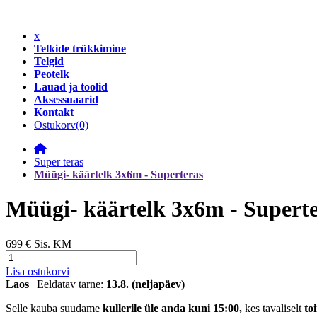
x
Telkide trükkimine
Telgid
Peotelk
Lauad ja toolid
Aksessuaarid
Kontakt
Ostukorv
(0)
Super teras
Müügi- käärtelk 3x6m - Superteras
Müügi- käärtelk 3x6m - Supert
699 €
Sis. KM
Lisa ostukorvi
Laos
| Eeldatav tarne:
13.8. (neljapäev)
Selle kauba suudame
kullerile üle anda kuni 15:00,
kes tavaliselt
to