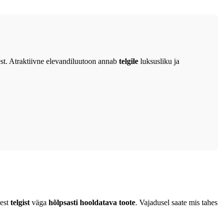
eest. Atraktiivne elevandiluutoon annab
telgile
luksusliku ja
lest
telgist
väga
hõlpsasti hooldatava toote
. Vajadusel saate mis tahes