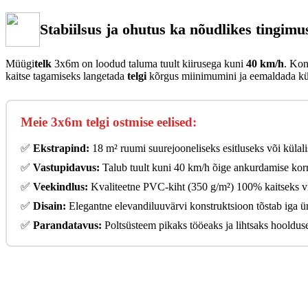
Stabiilsus ja ohutus ka nõudlikes tingimu
Müügi
telk
3x6m on loodud taluma tuult kiirusega kuni
40
km/h
. Kon
kaitse tagamiseks langetada
telgi
kõrgus miinimumini ja eemaldada külg
Meie 3x6m telgi ostmise eelised:
✅
Ekstrapind:
18 m² ruumi suurejooneliseks esitluseks või külalis
✅
Vastupidavus:
Talub tuult kuni 40 km/h õige ankurdamise korr
✅
Veekindlus:
Kvaliteetne PVC-kiht (350 g/m²) 100% kaitseks v
✅
Disain:
Elegantne elevandiluuvärvi konstruktsioon tõstab iga ürit
✅
Parandatavus:
Poltsüsteem pikaks tööeaks ja lihtsaks hooldus