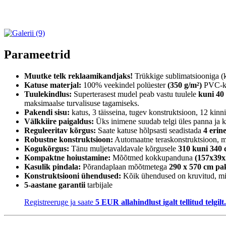
Parameetrid
Muutke telk reklaamikandjaks!
Trükkige sublimatsiooniga (k
Katuse materjal:
100% veekindel polüester
(350 g/m²)
PVC-kat
Tuulekindlus:
Superterasest mudel peab vastu tuulele
kuni 40
maksimaalse turvalisuse tagamiseks.
Pakendi sisu:
katus, 3 täisseina, tugev konstruktsioon, 12 kinn
Välkkiire paigaldus:
Üks inimene suudab telgi üles panna ja
Reguleeritav kõrgus:
Saate katuse hõlpsasti seadistada
4 erin
Robustne konstruktsioon:
Automaatne teraskonstruktsioon, mi
Kogukõrgus:
Tänu muljetavaldavale kõrgusele
310 kuni 340
Kompaktne hoiustamine:
Mõõtmed kokkupanduna
(157x39x
Kasulik pindala:
Põrandaplaan mõõtmetega
290 x 570 cm pa
Konstruktsiooni ühendused:
Kõik ühendused on kruvitud, mitt
5-aastane garantii
tarbijale
Registreeruge ja saate
5 EUR allahindlust igalt tellitud telgilt.