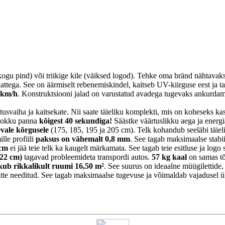
ogu pind) või triikige kile (väiksed logod). Tehke oma bränd nähtavaks
tega. See on äärmiselt rebenemiskindel, kaitseb UV-kiirguse eest ja tag
 km/h
. Konstruktsiooni jalad on varustatud avadega tugevaks ankurdami
itusvaiha ja kaitsekate. Nii saate täieliku komplekti, mis on koheseks ka
 kokku panna
kõigest 40 sekundiga!
Säästke väärtuslikku aega ja energiat
evale kõrgusele
(175, 185, 195 ja 205 cm). Telk kohandub seeläbi täielik
lle profiili
paksus on vähemalt 0,8 mm
. See tagab maksimaalse stabii
 cm
ei jää teie telk ka kaugelt märkamata. See tagab teie esitluse ja logo 
22 cm)
tagavad probleemideta transpordi autos.
57 kg kaal
on samas tõe
kub rikkalikult ruumi 16,50 m²
. See suurus on ideaalne müügilettide,
e needitud. See tagab maksimaalse tugevuse ja võimaldab vajadusel üksi