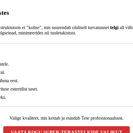
stes
struktsioon ei "kolise", mis suurendab oluliselt turvatunnet
telgi
all vii
seinad, minimeerides nii tuuletakistust.
tele.
al.
ihma eest.
use esteetilist taset.
eks.
Valige kvaliteet, mis kestab ja esindab Teie professionaalsust.
VAATA KOGU SUPER-TERASTELKIDE VALIKUT