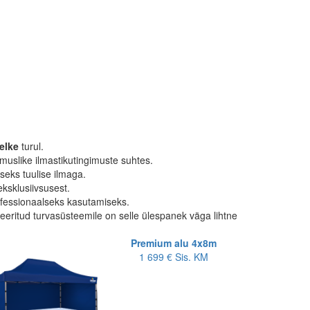
elke
turul.
muslike ilmastikutingimuste suhtes.
seks tuulise ilmaga.
ksklusiivsusest.
essionaalseks kasutamiseks.
nteeritud turvasüsteemile on selle ülespanek väga lihtne
Premium alu 4x8m
1 699 €
Sis. KM