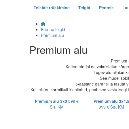
Telkide trükkimine
Telgid
Peotelk
Lau
Pop-up telgid
Premium alu
Premium alu
Premium a
Kattematerjal on valmistatud kõrge
Tugev alumiiniumkar
See mudel sobib
5-aastane garantii ja tasuta 
Kui telk on korralikult kinnitatud, peab see vastu iseg
Premium alu 3x3
899 €
Premium alu 3x4,
Sis. KM
999 €
Sis. KM