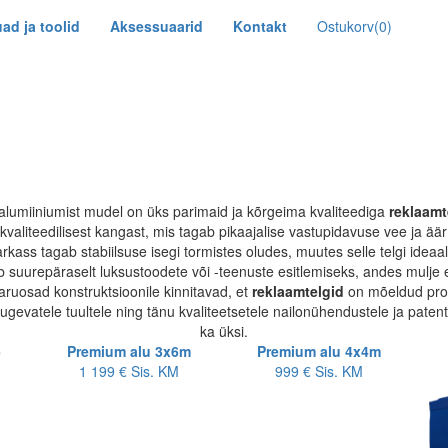
ad ja toolid
Aksessuaarid
Kontakt
Ostukorv
(0)
lumiiniumist mudel on üks parimaid ja kõrgeima kvaliteediga
reklaamt
kvaliteedilisest kangast, mis tagab pikaajalise vastupidavuse vee ja äär
kass tagab stabiilsuse isegi tormistes oludes, muutes selle telgi ideaal
 suurepäraselt luksustoodete või -teenuste esitlemiseks, andes mulje e
varuosad konstruktsioonile kinnitavad, et
reklaamtelgid
on mõeldud prof
i tugevatele tuultele ning tänu kvaliteetsetele nailonühendustele ja pate
ka üksi.
5
Premium alu 3x6m
Premium alu 4x4m
1 199 €
Sis. KM
999 €
Sis. KM