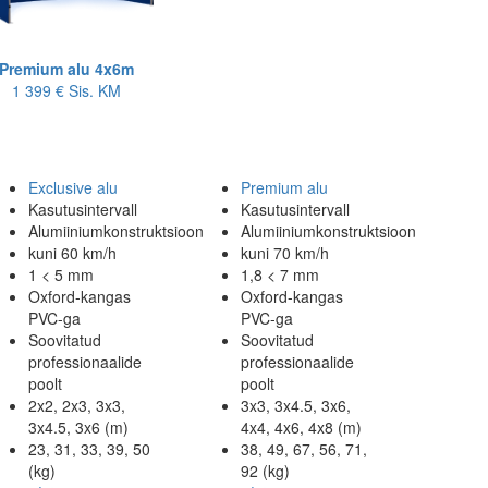
Premium alu 4x6m
1 399 €
Sis. KM
Exclusive alu
Premium alu
Kasutusintervall
Kasutusintervall
Alumiiniumkonstruktsioon
Alumiiniumkonstruktsioon
kuni 60 km/h
kuni 70 km/h
1 < 5 mm
1,8 < 7 mm
Oxford-kangas
Oxford-kangas
PVC-ga
PVC-ga
Soovitatud
Soovitatud
professionaalide
professionaalide
poolt
poolt
2x2, 2x3, 3x3,
3x3, 3x4.5, 3x6,
3x4.5, 3x6 (m)
4x4, 4x6, 4x8 (m)
23, 31, 33, 39, 50
38, 49, 67, 56, 71,
(kg)
92 (kg)