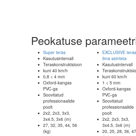
Peokatuse parameetr
Super teras
EXCLUSIVE tera
Kasutusintervall
ilma seinteta
Teraskonstruktsioon
Kasutusintervall
kuni 40 km/h
Teraskonstruktsi
0,8 < 4 mm
kuni 60 km/h
Oxford-kangas
1 < 5 mm
PVC-ga
Oxford-kangas
Soovitatud
PVC-ga
professionaalide
Soovitatud
poolt
professionaalide
2x2, 2x3, 3x3,
poolt
3x4.5, 3x6 (m)
2x2, 2x3, 3x3,
27, 32, 35, 44, 56
3x4.5, 3x6 (m)
(kg)
20, 25, 28, 36, 4