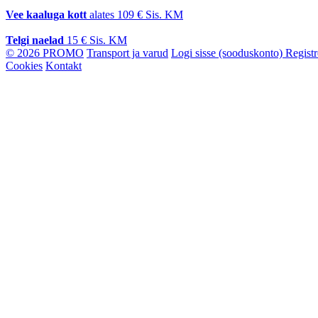
Vee kaaluga kott
alates
109 €
Sis. KM
Telgi naelad
15 €
Sis. KM
© 2026 PROMO
Transport ja varud
Logi sisse (sooduskonto)
Regist
Cookies
Kontakt