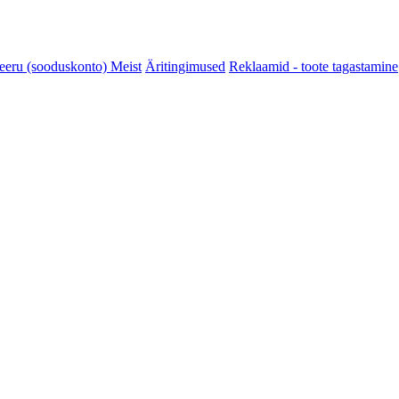
reeru (sooduskonto)
Meist
Äritingimused
Reklaamid - toote tagastamine