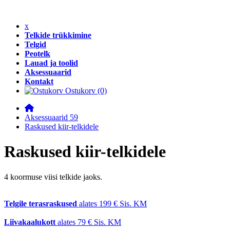
x
Telkide trükkimine
Telgid
Peotelk
Lauad ja toolid
Aksessuaarid
Kontakt
Ostukorv
(0)
Aksessuaarid 59
Raskused kiir-telkidele
Raskused kiir-telkidele
4 koormuse viisi telkide jaoks.
Telgile terasraskused
alates
199 €
Sis. KM
Liivakaalukott
alates
79 €
Sis. KM